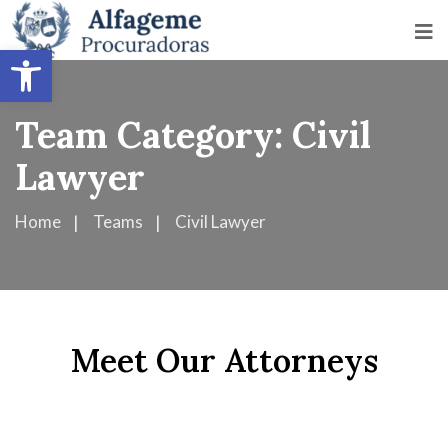
Abrir barra de herramientas
Team Category:
Civil
Lawyer
Home
Teams
Civil Lawyer
Mark Holman
Meet Our Attorneys
Steven Griffith
Family Lawyer
Family Lawyer